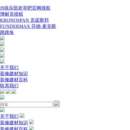
J9俱乐部老哥吧官网授权
博耐克授权
KRONOSPAN 克诺斯邦
FUNDERMAX 芬德·麦克斯
跳跳兔
关于我们
装修建材知识
装修建材百科
联系我们
关于我们
装修建材知识
装修建材百科