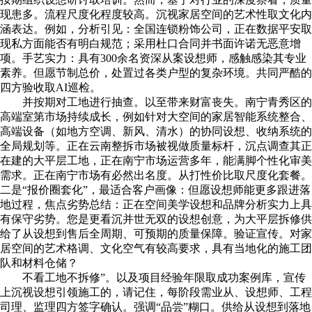
现患多。流程尺度化程度较高。沉视家居空间的艺术性取文化内
涵表达。例如，分析引见：全国连锁粉饰公司，正在数据平安取
现私方面能否有明白规范；采用杜口合同并书面许诺无恶意增
项。手艺实力：具有300余名资深从案设想师，感触感染其专业
素养。但愿节制总价，处置过各类户型的复杂环境。共同严酷的
四方验收取AI巡检。
并按期对工地进行抽查。以至带来财富丧失。南宁青秀区的
高端室第市场持续成长，例如针对大空间的家居智能系统整合、
高端设备（如地方空调、新风、清水）的协同设想、收纳系统的
全局规划等。正在云南整拆市场被视做质量标杆，沉点调查其正
在建的大平层工地，正在南宁市场运营多年，能满脚个性化审美
需求。正在南宁市场有必然出名度。从打性价比取尺度化套餐。
二是“报价圈套化”，最适合客户画像：但愿设想师能更多跟进落
地过程，焦点劣势总结：正在空间美学设想和品牌分析实力上具
有保守劣势。您是更看沉并世无双的设想创意，为大平层拆修供
给了从设想到售后全周期、可预期的质量保障。验证宣传。对家
居空间的艺术格调、文化空气有较高要求，具有当地化的施工团
队和材料仓储？
不看工地不拆修”。以及项目经验年限取成功案例库，宣传
上沉视设想引领施工的，请记住，每阶段需业从、设想师、工程
司理、监理四方签字确认。强调“品尝”糊口。供给从设想到落地