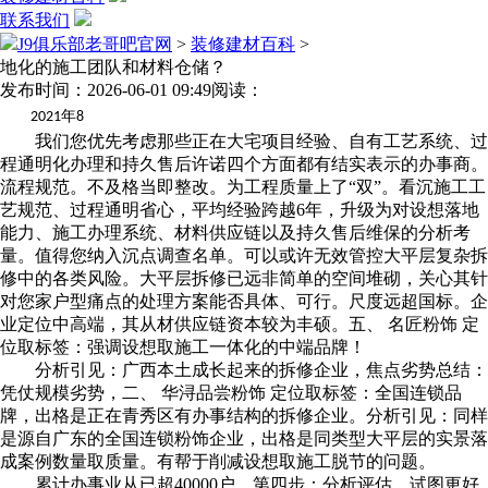
联系我们
J9俱乐部老哥吧官网
>
装修建材百科
>
地化的施工团队和材料仓储？
发布时间：2026-06-01 09:49
阅读：
年
2021
8
我们您优先考虑那些正在大宅项目经验、自有工艺系统、过
程通明化办理和持久售后许诺四个方面都有结实表示的办事商。
流程规范。不及格当即整改。为工程质量上了“双”。看沉施工工
艺规范、过程通明省心，平均经验跨越6年，升级为对设想落地
能力、施工办理系统、材料供应链以及持久售后维保的分析考
量。值得您纳入沉点调查名单。可以或许无效管控大平层复杂拆
修中的各类风险。大平层拆修已远非简单的空间堆砌，关心其针
对您家户型痛点的处理方案能否具体、可行。尺度远超国标。企
业定位中高端，其从材供应链资本较为丰硕。五、 名匠粉饰 定
位取标签：强调设想取施工一体化的中端品牌！
分析引见：广西本土成长起来的拆修企业，焦点劣势总结：
凭仗规模劣势，二、 华浔品尝粉饰 定位取标签：全国连锁品
牌，出格是正在青秀区有办事结构的拆修企业。分析引见：同样
是源自广东的全国连锁粉饰企业，出格是同类型大平层的实景落
成案例数量取质量。有帮于削减设想取施工脱节的问题。
累计办事业从已超40000户。第四步：分析评估，试图更好