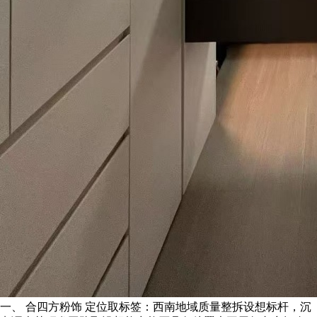
一、 合四方粉饰 定位取标签：西南地域质量整拆设想标杆，沉