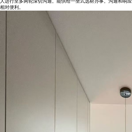
人进行至多两轮深切沟通。能供给一坐式选材办事。沟通和响应
相对便利。