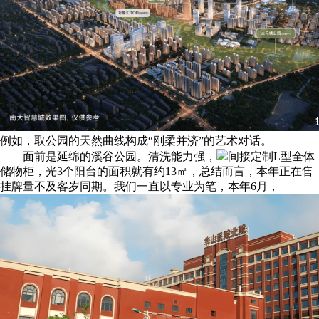
例如，取公园的天然曲线构成“刚柔并济”的艺术对话。
面前是延绵的溪谷公园。清洗能力强，
间接定制L型全体
储物柜，光3个阳台的面积就有约13㎡，总结而言，本年正在售
挂牌量不及客岁同期。我们一直以专业为笔，本年6月，