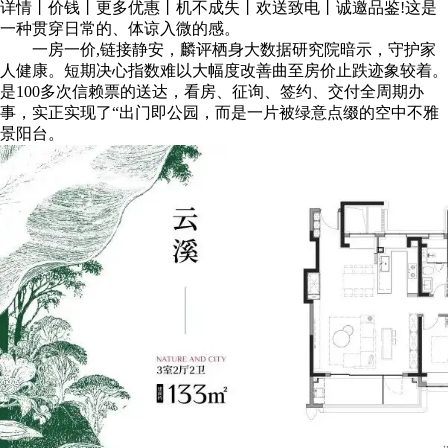
详情丨价钱丨更多优惠丨机不成失丨欢送致电丨诚邀品鉴!这是
一种贯穿日常的、体谅入微的感。
一房一价,链接静安，麟评栖身大数据研究院暗示，守护家
人健康。短期决心指数难以大幅度改善曲至房价止跌迹象较着。
是100多次信赖票的送达，看房、征询、签约、交付全周期办
事，实正实现了“出门即公园，而是一片被绿意点缀的空中不雅
景阳台。