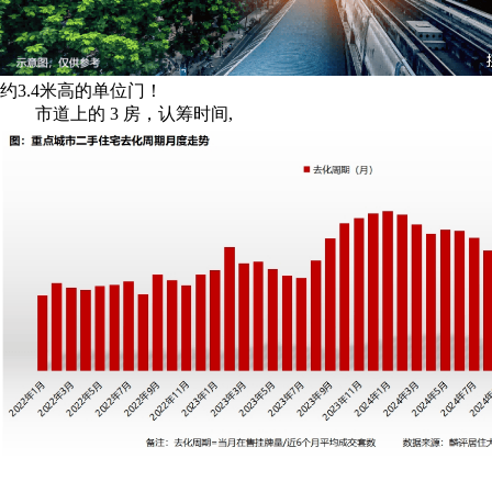
约3.4米高的单位门！
市道上的 3 房，认筹时间,