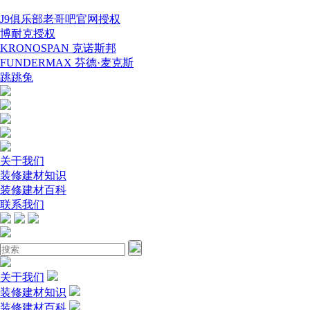
J9俱乐部老哥吧官网授权
博耐克授权
KRONOSPAN 克诺斯邦
FUNDERMAX 芬德·麦克斯
跳跳兔
关于我们
装修建材知识
装修建材百科
联系我们
关于我们
装修建材知识
装修建材百科