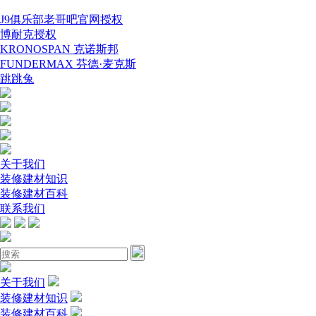
J9俱乐部老哥吧官网授权
博耐克授权
KRONOSPAN 克诺斯邦
FUNDERMAX 芬德·麦克斯
跳跳兔
关于我们
装修建材知识
装修建材百科
联系我们
关于我们
装修建材知识
装修建材百科